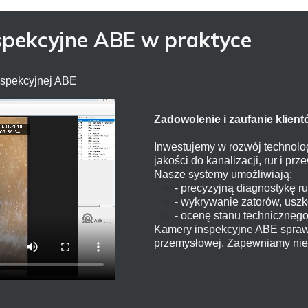
nspekcyjne ABE w praktyce
nspekcyjnej ABE
Zadowolenie i zaufanie klientó
Inwestujemy w rozwój technolog
jakości do kanalizacji, rur i pr
Nasze systemy umożliwiają:
- precyzyjną diagnostykę r
- wykrywanie zatorów, uszk
- ocenę stanu technicznego 
Kamery inspekcyjne ABE sprawd
przemysłowej. Zapewniamy niez