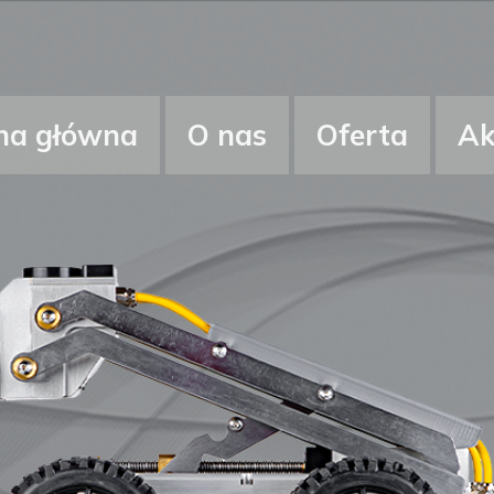
na główna
O nas
Oferta
Ak
KAMERY INSPEKCYJ
ZESTAWY PRZENOŚ
ZABUDOWY NA AU
OPROGRAMOWANIE 
AKCESORIA