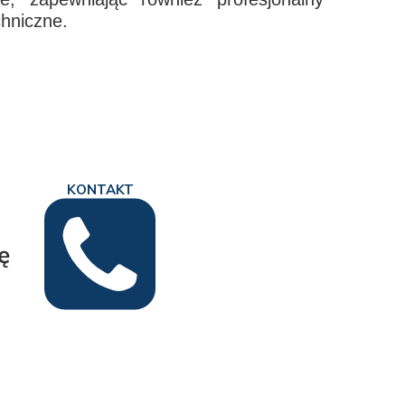
chniczne.
KONTAKT
ę